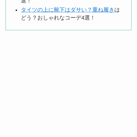
選！
タイツの上に靴下はダサい？重ね履き
は
どう？おしゃれなコーデ4選！