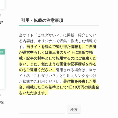
メ
引用・転載の注意事項
デ
当サイト「これダサい？」に掲載・紹介してい
る内容は、オリジナルで収集・作成した情報で
す。
当サイトを読んで知り得た情報を、ご自身
眼鏡
が運営中もしくは第三者のサイトに無断で掲
載・記事の材料として転用するのはご遠慮くだ
さい。また、似たような画像や記事構成を作る
のもご遠慮ください。
引用される場合は、当サ
イト名「これダサい？」と引用元リンクをつけ
た状態でご利用ください。
著作権を侵害した場
合、掲載した日を基準として1日10万円の損害金
をいただきます。
メ
8
検索