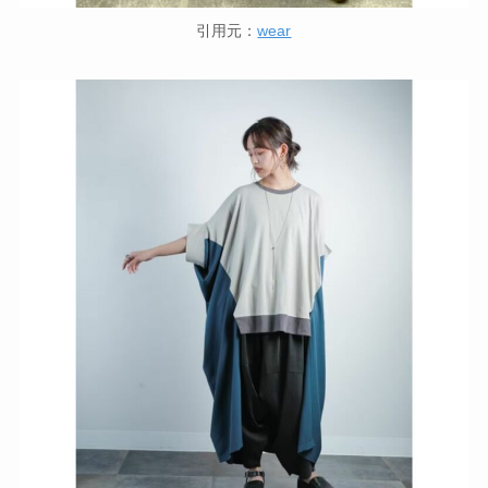
引用元：
wear