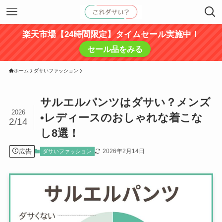
楽天市場【24時間限定】タイムセール実施中！
セール品をみる
ホーム
ダサいファッション
サルエルパンツはダサい？メンズ
2026
•レディースのおしゃれな着こな
2/14
し8選！
広告
2026年2月14日
ダサいファッション