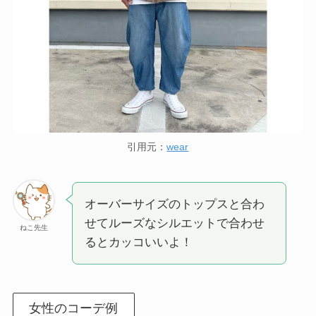
引用元：
wear
オーバーサイズのトップスと合わ
せてルーズなシルエットで合わせ
ねこ先生
るとカッコいいよ！
女性のコーデ例