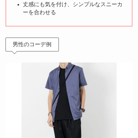
丈感にも気を付け、シンプルなスニーカ
ーを合わせる
男性のコーデ例