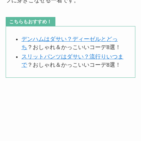
フに穿きこなせる一着です。
こちらもおすすめ！
デンハムはダサい？ディーゼルとどっ
ち
？おしゃれ＆かっこいいコーデ8選！
スリットパンツはダサい？流行りいつま
で
？おしゃれ＆かっこいいコーデ8選！