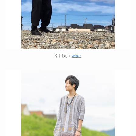
引用元：
wear