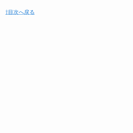
⇧目次へ戻る