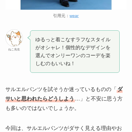
引用元：
wear
ゆるっと着こなすラフなスタイル
がオシャレ！個性的なデザインを
ねこ先生
選んでオンリーワンのコーデを楽
しむのもいいね！
サルエルパンツを試そうか迷っているものの「
ダ
サいと思われたらどうしよう
…」と不安に思う方
も多いのではないでしょうか。
今回は、サルエルパンツがダサく見える理由やお