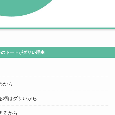
ンのトートがダサい理由
るから
る柄はダサいから
えるから