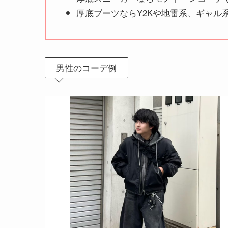
厚底ブーツならY2Kや地雷系、ギャル
男性のコーデ例