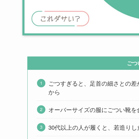
ごつ
ごつすぎると、足首の細さとの差
から
オーバーサイズの服にごつい靴を
30代以上の人が履くと、若造り